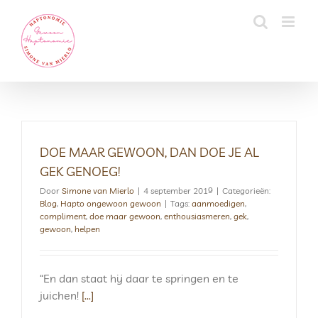
Skip
to
content
DOE MAAR GEWOON, DAN DOE JE AL
GEK GENOEG!
Door
Simone van Mierlo
|
4 september 2019
|
Categorieën:
Blog
,
Hapto ongewoon gewoon
|
Tags:
aanmoedigen
,
compliment
,
doe maar gewoon
,
enthousiasmeren
,
gek
,
gewoon
,
helpen
“En dan staat hij daar te springen en te
juichen!
[...]