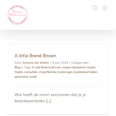
Skip
to
content
A little Brené Brown
Door
Simone van Mierlo
|
8 juni 2020
|
Categorieën:
Blog
|
Tags:
A Litle Brenne Brown
,
angst inboezemt
,
Hapto
,
Hapto consulten
,
imperfecties
,
krenkingen
,
kwetsbaarheden
,
spannend
,
zwak
Wie heeft de norm verzonnen dat je je
kwetsbaarheden
[...]