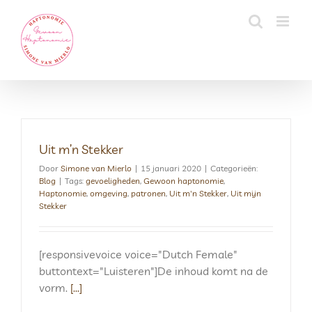
Skip
to
content
Uit m’n Stekker
Door
Simone van Mierlo
|
15 januari 2020
|
Categorieën:
Blog
|
Tags:
gevoeligheden
,
Gewoon haptonomie
,
Haptonomie
,
omgeving
,
patronen
,
Uit m'n Stekker
,
Uit mijn
Stekker
[responsivevoice voice="Dutch Female"
buttontext="Luisteren"]De inhoud komt na de
vorm.
[...]