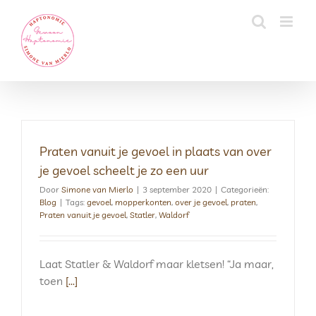
Skip
to
content
Praten vanuit je gevoel in plaats van over
je gevoel scheelt je zo een uur
Door
Simone van Mierlo
|
3 september 2020
|
Categorieën:
Blog
|
Tags:
gevoel
,
mopperkonten
,
over je gevoel
,
praten
,
Praten vanuit je gevoel
,
Statler
,
Waldorf
Laat Statler & Waldorf maar kletsen! “Ja maar,
toen
[...]